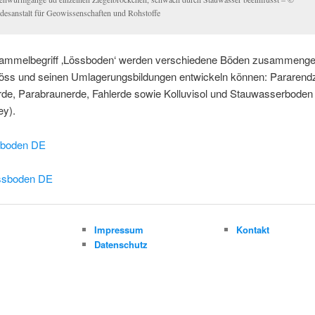
desanstalt für Geowissenschaften und Rohstoffe
ammelbegriff ‚Lössboden‘ werden verschiedene Böden zusammengef
Löss und seinen Umlagerungsbildungen entwickeln können: Pararendz
de, Parabraunerde, Fahlerde sowie Kolluvisol und Stauwasserboden
ey).
sboden DE
ssboden DE
m
Impressum
Kontakt
Datenschutz