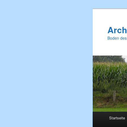
Zum
primären
Inhalt
Arch
springen
Boden des
Hauptmenü
Startseite