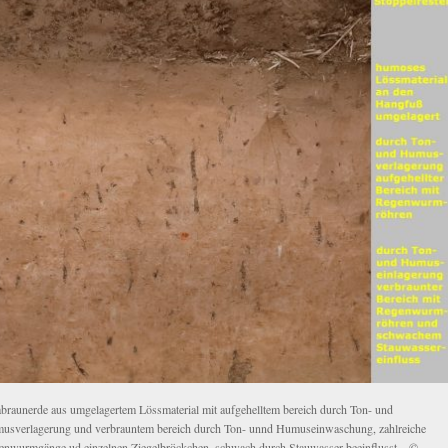
abraunerde aus umgelagertem Lössmaterial mit aufgehelltem bereich durch Ton- und
usverlagerung und verbrauntem bereich durch Ton- unnd Humuseinwaschung, zahlreiche
enwurmgänge ud einzelnen Ziegelbröckchen, schwach durch Stauwasser beeinflusst – ©