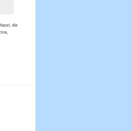
asst, die
ina,