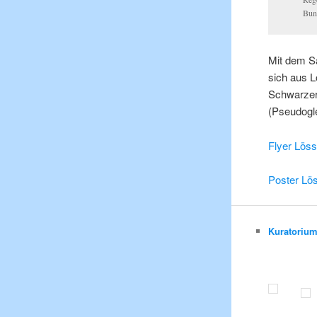
Bun
Mit dem S
sich aus 
Schwarzer
(Pseudogl
Flyer Lös
Poster Lö
Kuratoriu