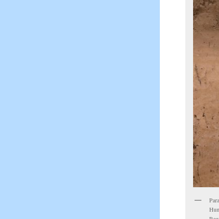
Par
Hum
Reg