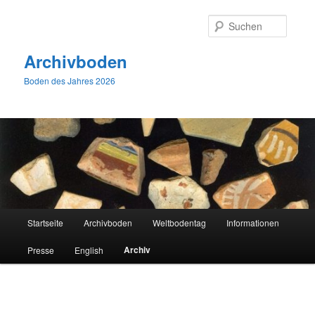
Zum
primären
Suche
Inhalt
springen
Archivboden
Boden des Jahres 2026
Hauptmenü
Startseite
Archivboden
Weltbodentag
Informationen
Archiv
Presse
English