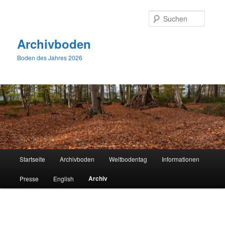
Zum
primären
Suche
Inhalt
springen
Archivboden
Boden des Jahres 2026
Hauptmenü
Startseite
Archivboden
Weltbodentag
Informationen
Archiv
Presse
English