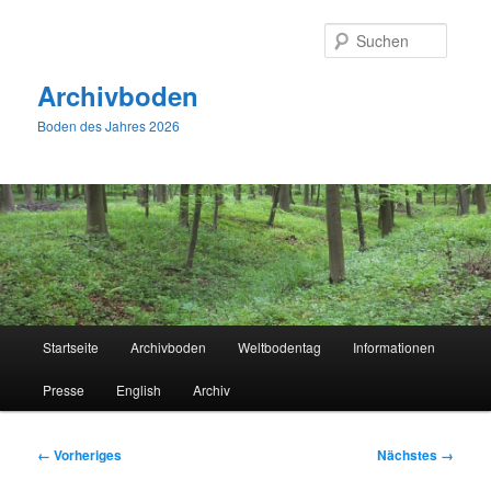
Zum
primären
Suche
Inhalt
springen
Archivboden
Boden des Jahres 2026
Hauptmenü
Startseite
Archivboden
Weltbodentag
Informationen
Presse
English
Archiv
Bilder-
← Vorheriges
Nächstes →
Navigation