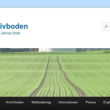
ivboden
 Jahres 2026
Archivboden
Weltbodentag
Informationen
Presse
Engl