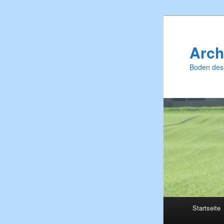
Zum
primären
Inhalt
Arch
springen
Boden des
Hauptmenü
Startseite