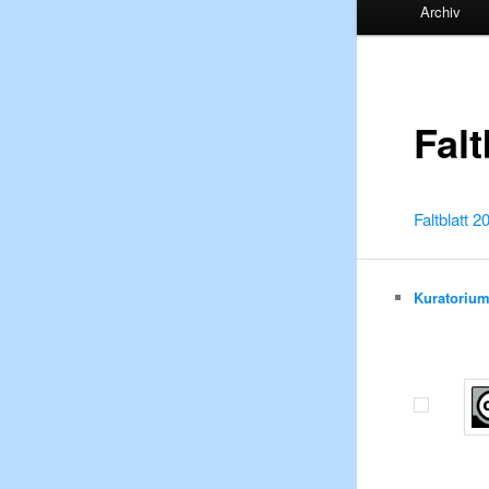
Archiv
Falt
Faltblatt 2
Kuratoriu