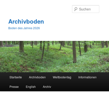
Zum
primären
Suche
Inhalt
springen
Archivboden
Boden des Jahres 2026
Hauptmenü
Startseite
Archivboden
Weltbodentag
Informationen
Presse
English
Archiv