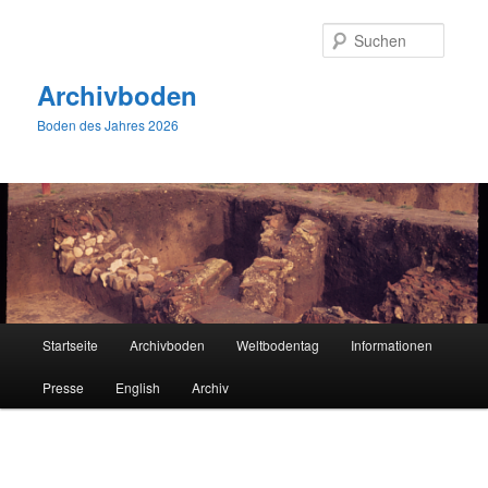
Zum
primären
Suche
Inhalt
springen
Archivboden
Boden des Jahres 2026
Hauptmenü
Startseite
Archivboden
Weltbodentag
Informationen
Presse
English
Archiv