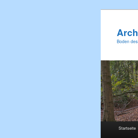
Zum
primären
Inhalt
Arch
springen
Boden des
Hauptmenü
Startseite