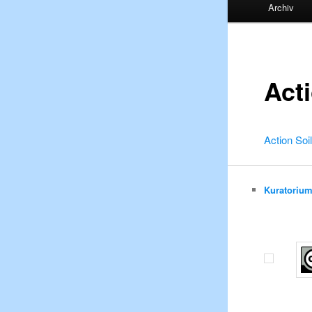
Archiv
Act
Action Soi
Kuratoriu