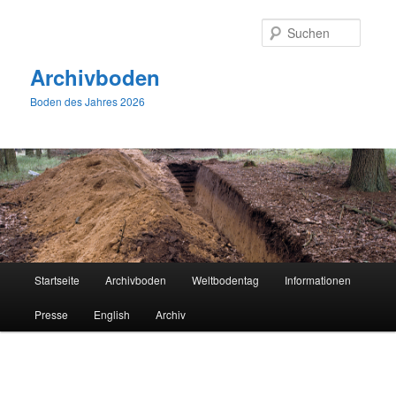
Zum
primären
Suche
Inhalt
springen
Archivboden
Boden des Jahres 2026
Hauptmenü
Startseite
Archivboden
Weltbodentag
Informationen
Presse
English
Archiv