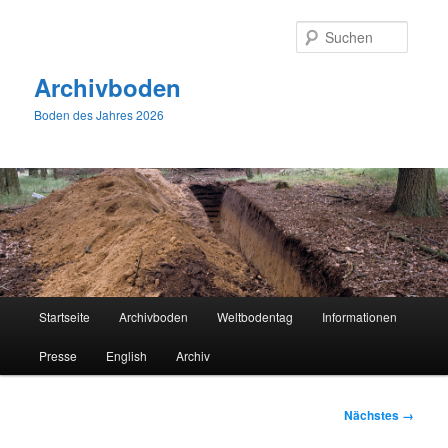
Zum
primären
Suche
Inhalt
springen
Archivboden
Boden des Jahres 2026
Hauptmenü
Startseite
Archivboden
Weltbodentag
Informationen
Presse
English
Archiv
Bilder-
Nächstes →
Navigation